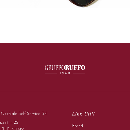
Link Utili
cchiale Self Service S.r.l
zini n. 22
Brand
 (LU), 55049