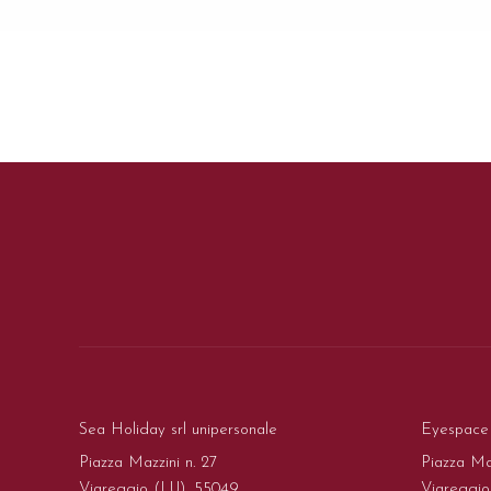
Sea Holiday srl unipersonale
Eyespace O
Piazza Mazzini n. 27
Piazza Maz
Viareggio (LU), 55049
Viareggio