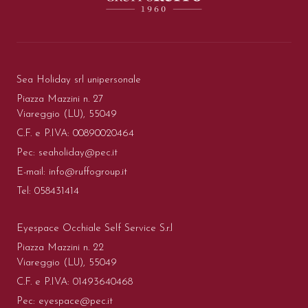
Sea Holiday srl unipersonale
Piazza Mazzini n. 27
Viareggio (LU), 55049
C.F. e P.IVA: 00890020464
Pec:
seaholiday@pec.it
E-mail:
info@ruffogroup.it
Tel:
058431414
Eyespace Occhiale Self Service S.r.l
Piazza Mazzini n. 22
Viareggio (LU), 55049
C.F. e P.IVA: 01493640468
Pec:
eyespace@pec.it