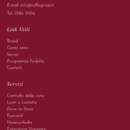
E-mail:
info@ruffogroup.it
Tel:
0584 31414
Link Utili
Brand
Centri ottici
Servizi
Programma Fedeltà
Contatti
Servizi
Controllo della vista
Lenti a contatto
Drive to Store
Eyecard
NuanceAudio
Esperienza Visionaire