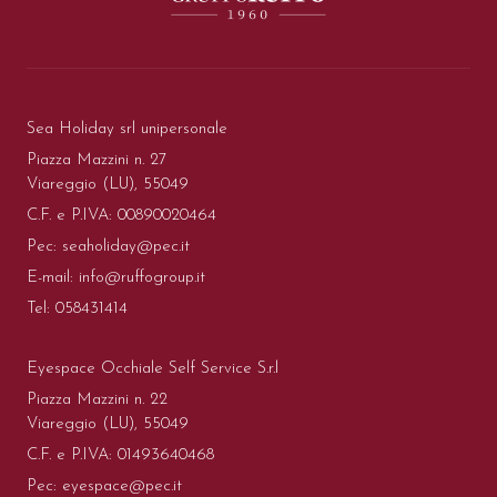
Sea Holiday srl unipersonale
Piazza Mazzini n. 27
Viareggio (LU), 55049
C.F. e P.IVA: 00890020464
Pec:
seaholiday@pec.it
E-mail:
info@ruffogroup.it
Tel:
058431414
Eyespace Occhiale Self Service S.r.l
Piazza Mazzini n. 22
Viareggio (LU), 55049
C.F. e P.IVA: 01493640468
Pec:
eyespace@pec.it