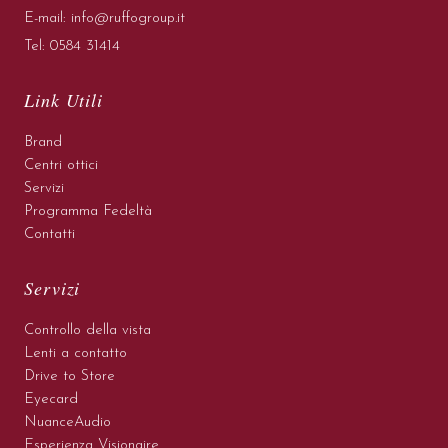
E-mail:
info@ruffogroup.it
Tel:
0584 31414
Link Utili
Brand
Centri ottici
Servizi
Programma Fedeltà
Contatti
Servizi
Controllo della vista
Lenti a contatto
Drive to Store
Eyecard
NuanceAudio
Esperienza Visionaire