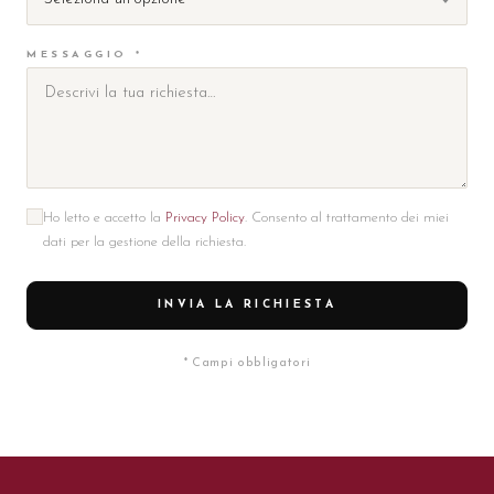
MESSAGGIO *
Ho letto e accetto la
Privacy Policy
. Consento al trattamento dei miei
dati per la gestione della richiesta.
INVIA LA RICHIESTA
* Campi obbligatori