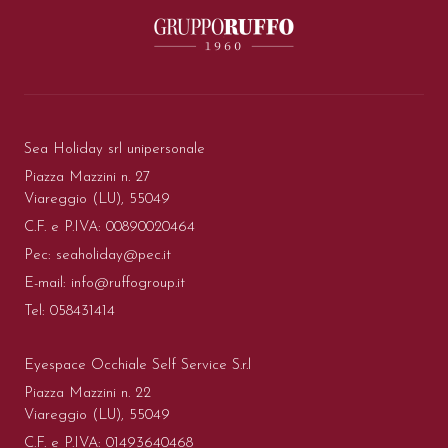
Sea Holiday srl unipersonale
Piazza Mazzini n. 27
Viareggio (LU), 55049
C.F. e P.IVA: 00890020464
Pec:
seaholiday@pec.it
E-mail:
info@ruffogroup.it
Tel:
058431414
Eyespace Occhiale Self Service S.r.l
Piazza Mazzini n. 22
Viareggio (LU), 55049
C.F. e P.IVA: 01493640468