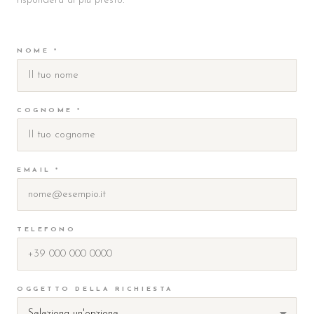
risponderà al più presto.
NOME *
COGNOME *
EMAIL *
TELEFONO
OGGETTO DELLA RICHIESTA