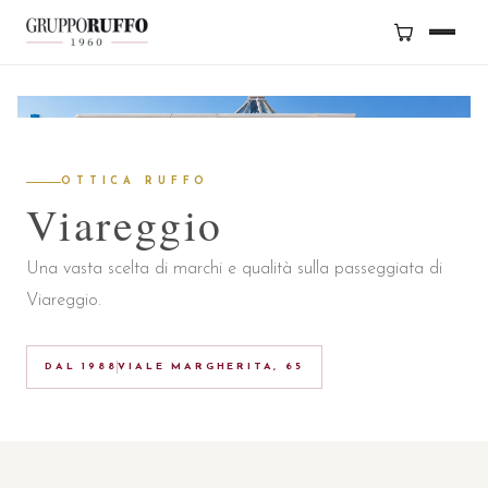
BRAND
SERVIZI
OTTICA RUFFO
GRUPPO
Viareggio
NEGOZI
Una vasta scelta di marchi e qualità sulla passeggiata di
Viareggio.
CONTATTI
DAL 1988
VIALE MARGHERITA, 65
SHOP