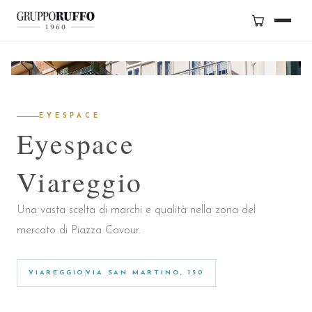
BRAND
SERVIZI
EYESPACE
GRUPPO
Eyespace
NEGOZI
Viareggio
CONTATTI
Una vasta scelta di marchi e qualità nella zona del
mercato di Piazza Cavour.
SHOP
VIAREGGIO
VIA SAN MARTINO, 150