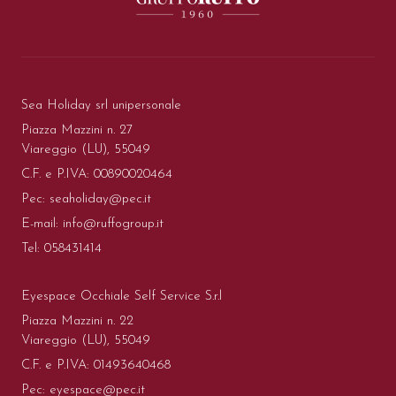
Sea Holiday srl unipersonale
Piazza Mazzini n. 27
Viareggio (LU), 55049
C.F. e P.IVA: 00890020464
Pec:
seaholiday@pec.it
E-mail:
info@ruffogroup.it
Tel:
058431414
Eyespace Occhiale Self Service S.r.l
Piazza Mazzini n. 22
Viareggio (LU), 55049
C.F. e P.IVA: 01493640468
Pec:
eyespace@pec.it