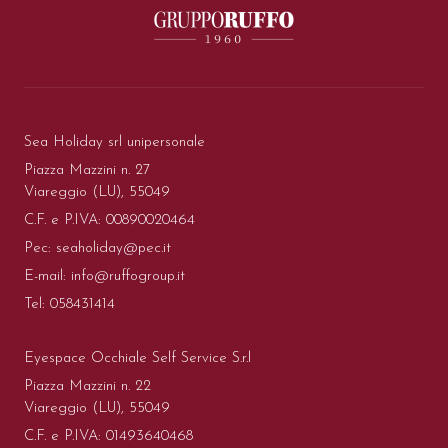
Sea Holiday srl unipersonale
Piazza Mazzini n. 27
Viareggio (LU), 55049
C.F. e P.IVA: 00890020464
Pec:
seaholiday@pec.it
E-mail:
info@ruffogroup.it
Tel:
058431414
Eyespace Occhiale Self Service S.r.l
Piazza Mazzini n. 22
Viareggio (LU), 55049
C.F. e P.IVA: 01493640468