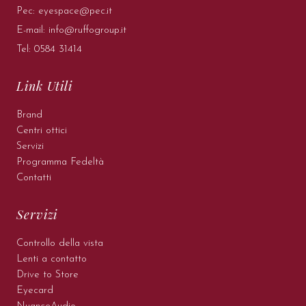
Pec:
eyespace@pec.it
E-mail:
info@ruffogroup.it
Tel:
0584 31414
Link Utili
Brand
Centri ottici
Servizi
Programma Fedeltà
Contatti
Servizi
Controllo della vista
Lenti a contatto
Drive to Store
Eyecard