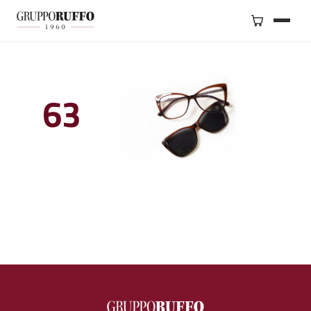
BRAND
SERVIZI
63
GRUPPO
NEGOZI
CONTATTI
SHOP