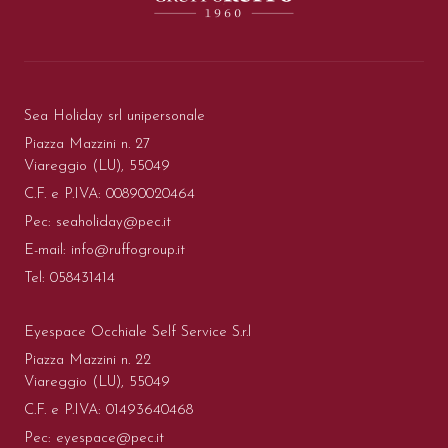
Sea Holiday srl unipersonale
Piazza Mazzini n. 27
Viareggio (LU), 55049
C.F. e P.IVA: 00890020464
Pec:
seaholiday@pec.it
E-mail:
info@ruffogroup.it
Tel:
058431414
Eyespace Occhiale Self Service S.r.l
Piazza Mazzini n. 22
Viareggio (LU), 55049
C.F. e P.IVA: 01493640468
Pec:
eyespace@pec.it