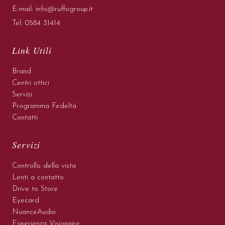
E-mail:
info@ruffogroup.it
Tel:
0584 31414
Link Utili
Brand
Centri ottici
Servizi
Programma Fedeltà
Contatti
Servizi
Controllo della vista
Lenti a contatto
Drive to Store
Eyecard
NuanceAudio
Esperienza Visionaire