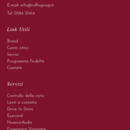
E-mail:
info@ruffogroup.it
Tel:
0584 31414
Link Utili
Brand
Centri ottici
Servizi
Programma Fedeltà
Contatti
Servizi
Controllo della vista
Lenti a contatto
Drive to Store
Eyecard
NuanceAudio
Esperienza Visionaire