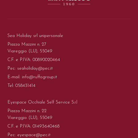
Sea Holiday srl unipersonale
Piazza Mazzini n. 27
Viareggio (LU), 55049
C.F. e P.IVA: 00890020464
Pec:
seaholiday@pec.it
E-mail:
info@ruffogroup.it
Tel:
058431414
Eyespace Occhiale Self Service S.r.l
Piazza Mazzini n. 22
Viareggio (LU), 55049
C.F. e P.IVA: 01493640468
Pec:
eyespace@pec.it